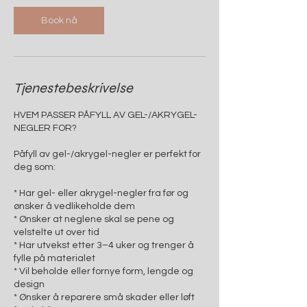
Book nå
Tjenestebeskrivelse
HVEM PASSER PÅFYLL AV GEL-/AKRYGEL-
NEGLER FOR?
Påfyll av gel-/akrygel-negler er perfekt for
deg som:
* Har gel- eller akrygel-negler fra før og
ønsker å vedlikeholde dem
* Ønsker at neglene skal se pene og
velstelte ut over tid
* Har utvekst etter 3–4 uker og trenger å
fylle på materialet
* Vil beholde eller fornye form, lengde og
design
* Ønsker å reparere små skader eller løft