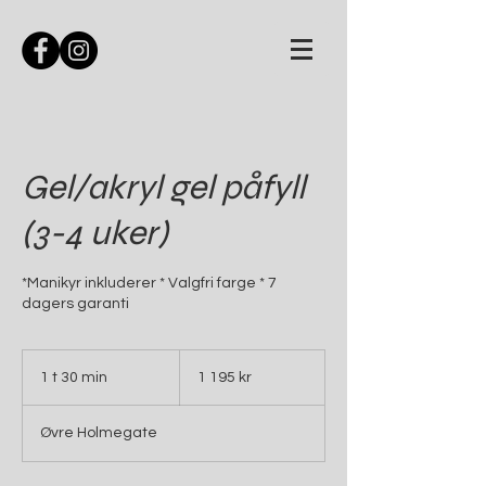
Gel/akryl gel påfyll
(3-4 uker)
*Manikyr inkluderer * Valgfri farge * 7
dagers garanti
1 195
norske
1 t 30 min
1
1 195 kr
kroner
3
0
Øvre Holmegate
m
i
n