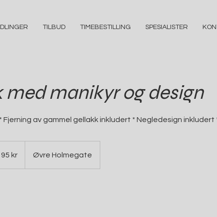
DLINGER
TILBUD
TIMEBESTILLING
SPESIALISTER
KON
k med manikyr og design
 * Fjerning av gammel gellakk inkludert * Negledesign inkludert
195 kr
Øvre Holmegate