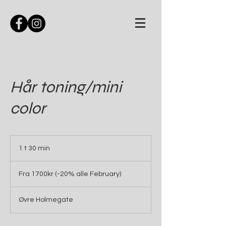
Hår toning/mini
color
1 t 30 min
1
3
Fra
0
1700kr
Fra 1700kr (-20% alle February)
(-20%
m
alle
i
February)
n
Øvre Holmegate