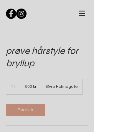
prøve hårstyle for
bryllup
900
norske
1 t
1
900 kr
Øvre Holmegate
kroner
Book nå