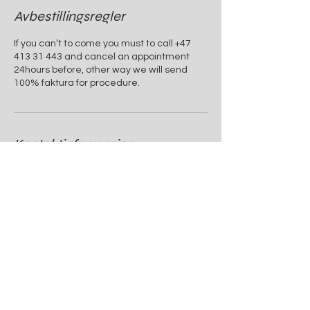
Avbestillingsregler
If you can’t to come you must to call +47
413 31 443 and cancel an appointment
24hours before, other way we will send
100% faktura for procedure.
Kontaktinformasjon
Øvre Holmegata 1, 4004 Stavanger
+4741331443
info@beauty-house.no