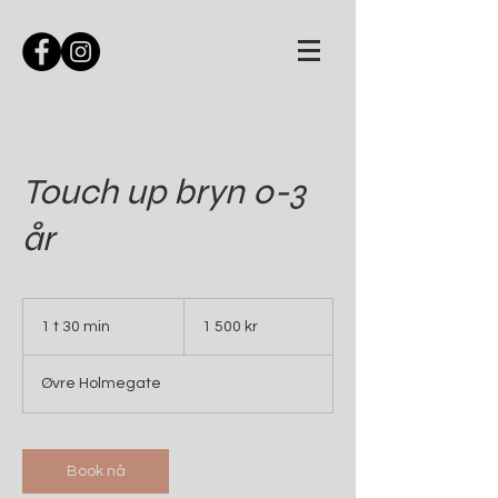
Touch up bryn 0-3
år
1 500
norske
1 t 30 min
1
1 500 kr
kroner
3
0
Øvre Holmegate
m
i
n
Book nå